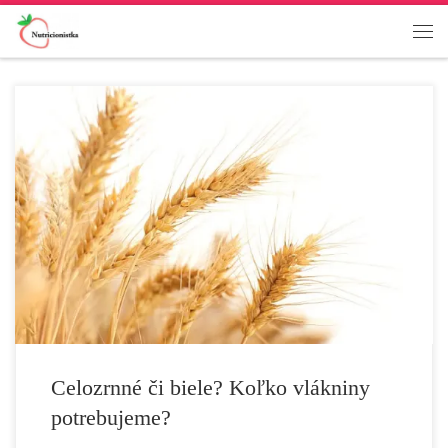
Denne potrebujeme prijať dostatočné množstvo vlákniny, to je
jasné. Koľko je však dostatočné množstvo? Dnes už snáď nikto
nespochybňuje dôležitosť dostatočného príjmu vlákniny.
Aktuálne slovenské odporúčania (platné od roku 1997) hovoria
o 20 – 30 g (zdroj: VÚP) vlákniny denne. Je to však dostatočné
množstvo? Ukazuje sa, že nie je. V apríli 2016 […]
Celozrnné či biele? Koľko vlákniny
potrebujeme?