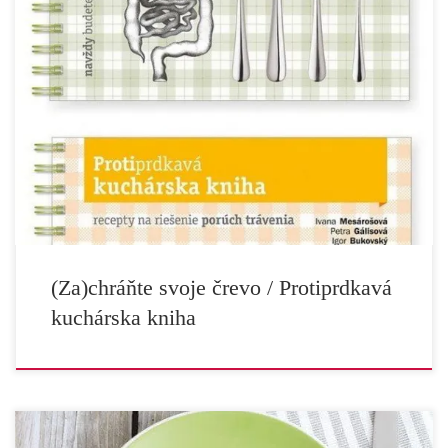
Zachráňte svoje črevo a Protiprdkavá kuchárska kniha –
špeciálne limitované vydanie! Nafukovanie, bolesti a kŕče.
Reflux, Helicobacter a zápcha. Potravinové senzitivity,
intolerancie a alergie. Celiakia, autizmus a Alzheimerova
choroba… Čo sa to deje? Prečo je týchto problémov v poslednej
dobe tak veľa? Ako spolu súvisia a ako ich zvládnuť? To
všetko vysvetľuje a pomáha riešiť nová kniha […]
(Za)chráňte svoje črevo / Protiprdkavá
kuchárska kniha