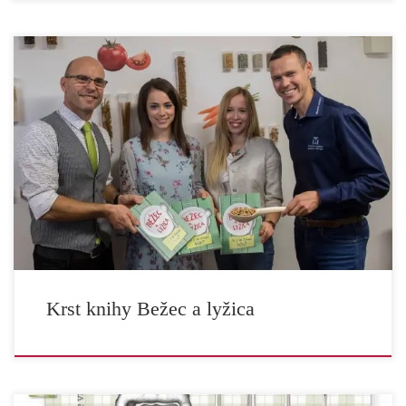
Včera som zažila môj prvý krst! Teda nemyslím môj krst, ale
knižný krst – uvedenie knižky do života! Aj keď som
spoluautorkou dvoch ďalších úžasných kníh, čo si nesmierne
vážim, má táto knižka u mňa špeciálne miesto. Je to tým, že
jednak je polovica textov (a všetky recepty) v nej […]
Krst knihy Bežec a lyžica