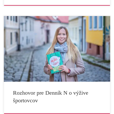
Odborníčka na stravovanie športovcov: Nikdy nebehajte hladní
a vynechajte výživové doplnky, nepotrebujete ich Namiesto
nezdravej stravy by sme mali skôr hovoriť o nezdravých
množstvách. Viac ako občasná návšteva fastfoodu vám totiž
ublíži to, ak jete nevyváženú stravu. A platí to aj o strave
vegetariánov, vegánov, hovorí Ivana Mesárošová. Ivana
Mesárošová. Foto N – […]
Rozhovor pre Denník N o výžive
športovcov