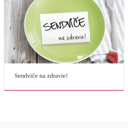
Rýchly život niekedy vyžaduje rýchle riešenia. Rýchle
riešenia môžu byť aj rozumné, bezpečné a dobré. Rýchle
jedlá tiež. Dr. Igor Bukovský s dvomi šarmantnými kolegyňami
vytvorili silnú autorskú zostavu, ktorá pripravila novú knihu z
dielne AKV. Nájdete v nej veľa zaujimavých a nových informácií,
ale hlavne mnoho výborných nápadov na jedlo, ktoré si môžete
pripraviť na cestu, […]
Sendviče na zdravie!